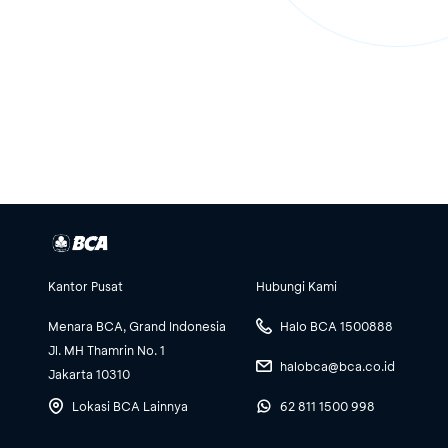
Kantor Pusat
Hubungi Kami
Menara BCA, Grand Indonesia
Halo BCA 1500888
Jl. MH Thamrin No. 1
halobca@bca.co.id
Jakarta 10310
Lokasi BCA Lainnya
62 811 1500 998