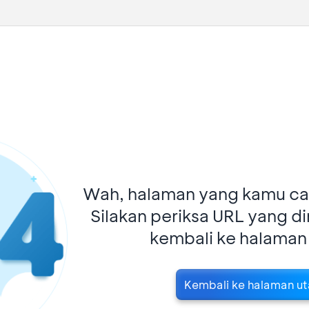
Wah, halaman yang kamu car
Silakan periksa URL yang d
kembali ke halaman
Kembali ke halaman u