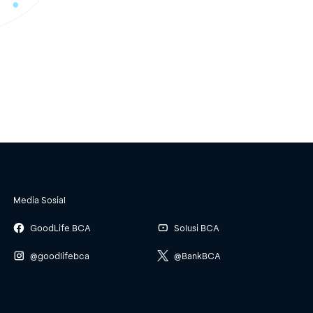
Media Sosial
GoodLife BCA
Solusi BCA
@goodlifebca
@BankBCA