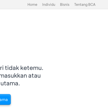
Home
Individu
Bisnis
Tentang BCA
i tidak ketemu.
imasukkan atau
 utama.
tama