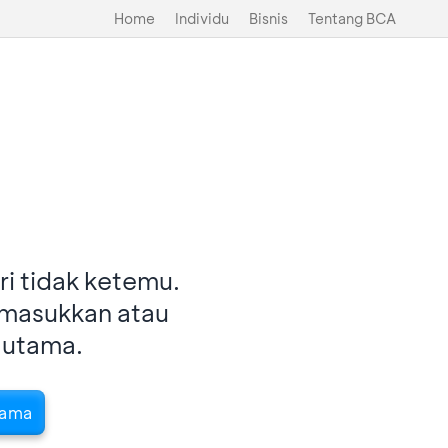
Home
Individu
Bisnis
Tentang BCA
i tidak ketemu.
imasukkan atau
 utama.
tama