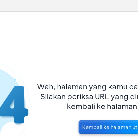
Wah, halaman yang kamu car
Silakan periksa URL yang d
kembali ke halaman
Kembali ke halaman u