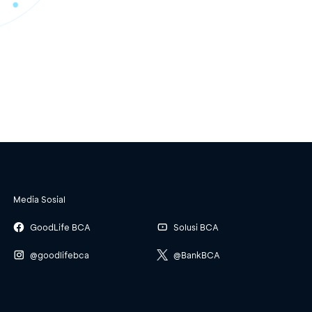
Media Sosial
GoodLife BCA
Solusi BCA
@goodlifebca
@BankBCA