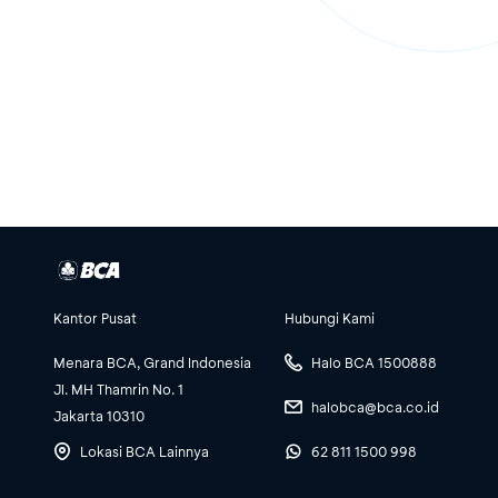
Kantor Pusat
Hubungi Kami
Menara BCA, Grand Indonesia
Halo BCA 1500888
Jl. MH Thamrin No. 1
halobca@bca.co.id
Jakarta 10310
Lokasi BCA Lainnya
62 811 1500 998