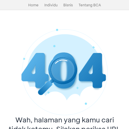
Home
Individu
Bisnis
Tentang BCA
Wah, halaman yang kamu cari
tidak ketemu. Silakan periksa URL