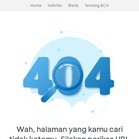
Home
Individu
Bisnis
Tentang BCA
Wah, halaman yang kamu cari
tidak ketemu. Silakan periksa URL