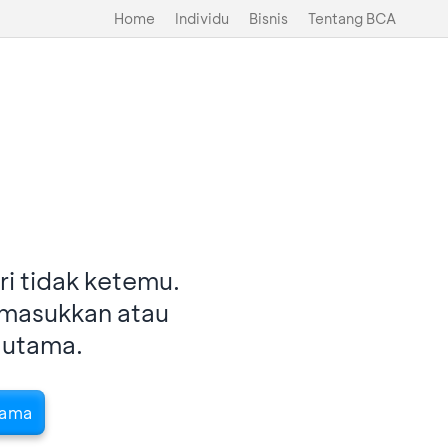
Home
Individu
Bisnis
Tentang BCA
i tidak ketemu.
imasukkan atau
 utama.
tama