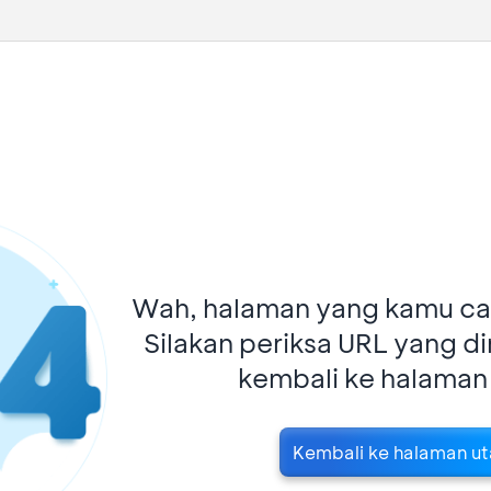
Wah, halaman yang kamu car
Silakan periksa URL yang d
kembali ke halaman
Kembali ke halaman u