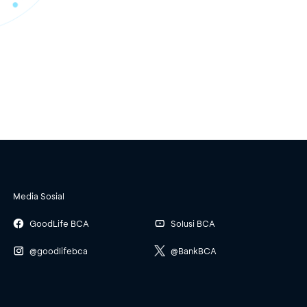
Media Sosial
GoodLife BCA
Solusi BCA
@goodlifebca
@BankBCA