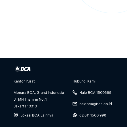
Kantor Pusat
Hubungi Kami
Menara BCA, Grand Indonesia
Halo BCA 1500888
Jl. MH Thamrin No. 1
halobca@bca.co.id
Jakarta 10310
Lokasi BCA Lainnya
62 811 1500 998