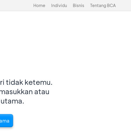
Home
Individu
Bisnis
Tentang BCA
i tidak ketemu.
imasukkan atau
 utama.
tama