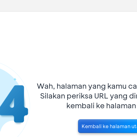
Wah, halaman yang kamu car
Silakan periksa URL yang d
kembali ke halaman
Kembali ke halaman u