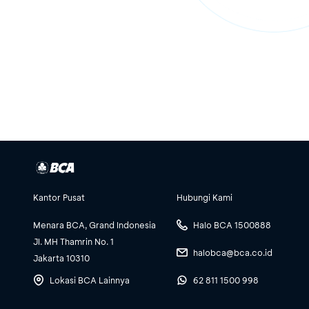
Kantor Pusat
Hubungi Kami
Menara BCA, Grand Indonesia
Halo BCA 1500888
Jl. MH Thamrin No. 1
halobca@bca.co.id
Jakarta 10310
Lokasi BCA Lainnya
62 811 1500 998