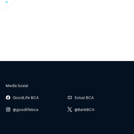
Media Sosial
GoodLife BCA
Solusi BCA
@goodlifebca
@BankBCA