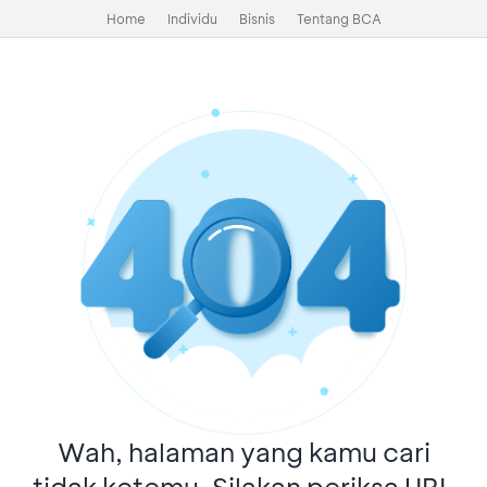
Home
Individu
Bisnis
Tentang BCA
Wah, halaman yang kamu cari
tidak ketemu. Silakan periksa URL