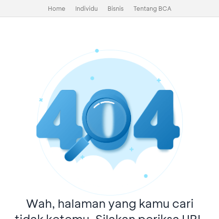
Home
Individu
Bisnis
Tentang BCA
Wah, halaman yang kamu cari
tidak ketemu. Silakan periksa URL