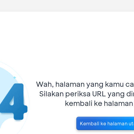
Wah, halaman yang kamu car
Silakan periksa URL yang d
kembali ke halaman
Kembali ke halaman u