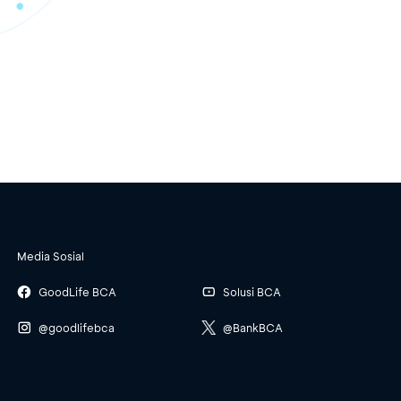
Media Sosial
GoodLife BCA
Solusi BCA
@goodlifebca
@BankBCA