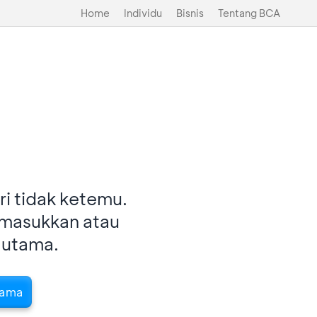
Home
Individu
Bisnis
Tentang BCA
i tidak ketemu.
imasukkan atau
 utama.
tama