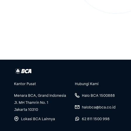
Kantor Pusat
Hubungi Kami
Menara BCA, Grand Indonesia
Halo BCA 1500888
Jl. MH Thamrin No. 1
halobca@bca.co.id
Jakarta 10310
Lokasi BCA Lainnya
62 811 1500 998