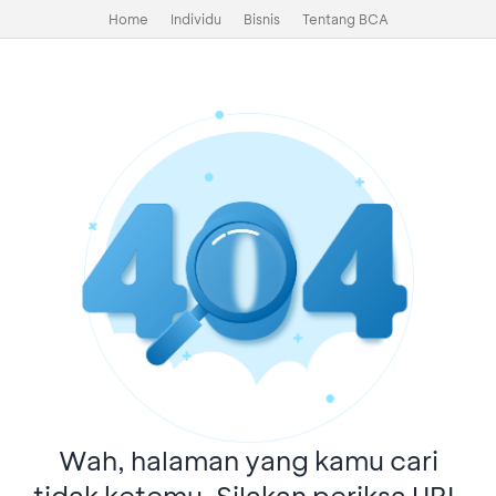
Home
Individu
Bisnis
Tentang BCA
Wah, halaman yang kamu cari
tidak ketemu. Silakan periksa URL