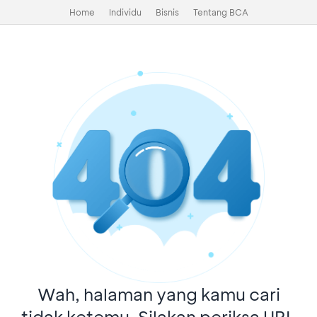
Home
Individu
Bisnis
Tentang BCA
Wah, halaman yang kamu cari
tidak ketemu. Silakan periksa URL