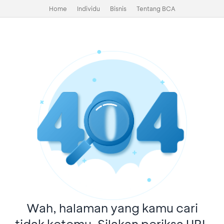
Home
Individu
Bisnis
Tentang BCA
Wah, halaman yang kamu cari
tidak ketemu. Silakan periksa URL