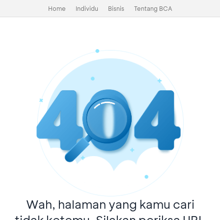
Home
Individu
Bisnis
Tentang BCA
Wah, halaman yang kamu cari
tidak ketemu. Silakan periksa URL