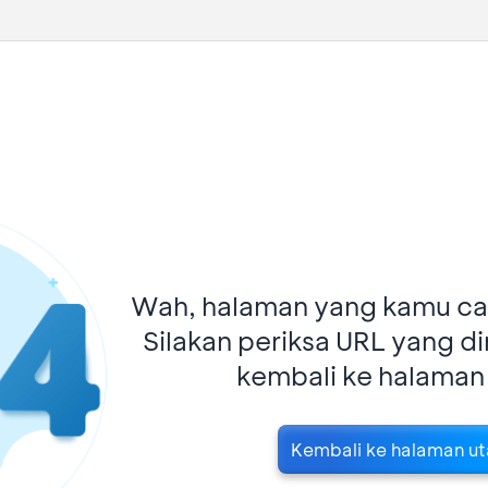
Wah, halaman yang kamu car
Silakan periksa URL yang d
kembali ke halaman
Kembali ke halaman u