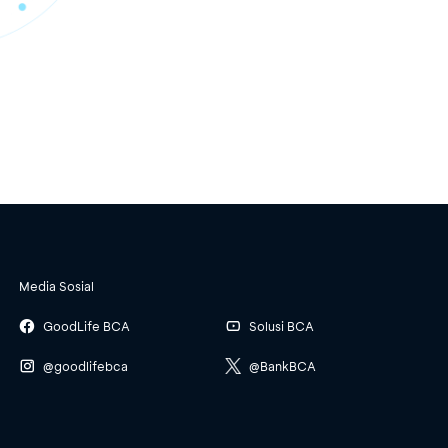
Media Sosial
GoodLife BCA
Solusi BCA
@goodlifebca
@BankBCA