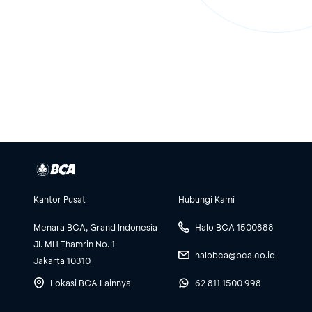
Kantor Pusat
Hubungi Kami
Menara BCA, Grand Indonesia
Halo BCA 1500888
Jl. MH Thamrin No. 1
halobca@bca.co.id
Jakarta 10310
Lokasi BCA Lainnya
62 811 1500 998