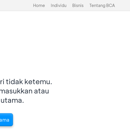
Home
Individu
Bisnis
Tentang BCA
i tidak ketemu.
imasukkan atau
 utama.
tama