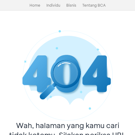
Home
Individu
Bisnis
Tentang BCA
Wah, halaman yang kamu cari
tidak ketemu. Silakan periksa URL