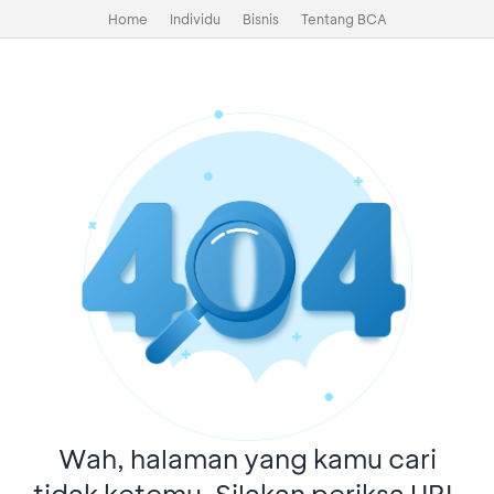
Home
Individu
Bisnis
Tentang BCA
Wah, halaman yang kamu cari
tidak ketemu. Silakan periksa URL