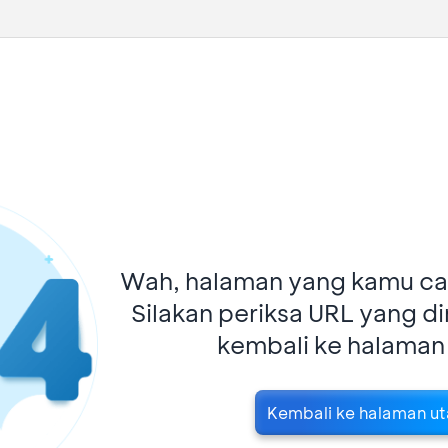
Wah, halaman yang kamu car
Silakan periksa URL yang d
kembali ke halaman
Kembali ke halaman u