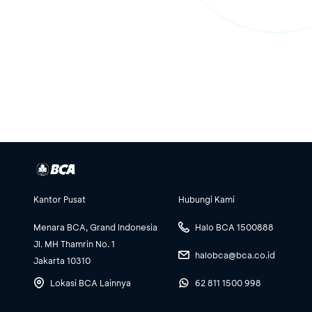
Kantor Pusat
Hubungi Kami
Menara BCA, Grand Indonesia
Halo BCA 1500888
Jl. MH Thamrin No. 1
halobca@bca.co.id
Jakarta 10310
Lokasi BCA Lainnya
62 811 1500 998