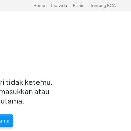
Home
Individu
Bisnis
Tentang BCA
i tidak ketemu.
imasukkan atau
 utama.
tama