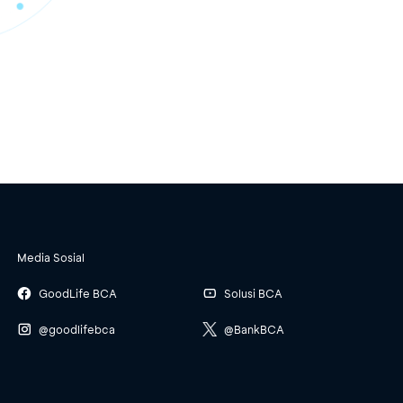
Media Sosial
GoodLife BCA
Solusi BCA
@goodlifebca
@BankBCA