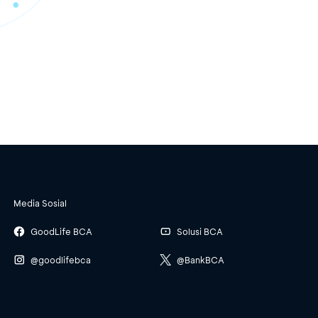
Media Sosial
GoodLife BCA
Solusi BCA
@goodlifebca
@BankBCA