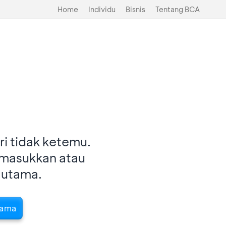
Home
Individu
Bisnis
Tentang BCA
i tidak ketemu.
imasukkan atau
 utama.
tama