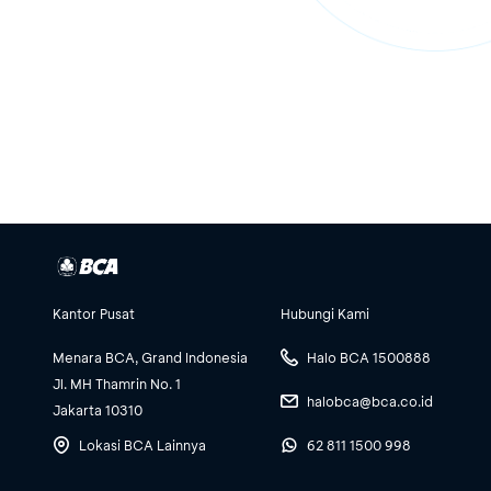
Kantor Pusat
Hubungi Kami
Menara BCA, Grand Indonesia
Halo BCA 1500888
Jl. MH Thamrin No. 1
halobca@bca.co.id
Jakarta 10310
Lokasi BCA Lainnya
62 811 1500 998