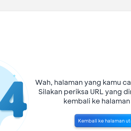
Wah, halaman yang kamu car
Silakan periksa URL yang d
kembali ke halaman
Kembali ke halaman u