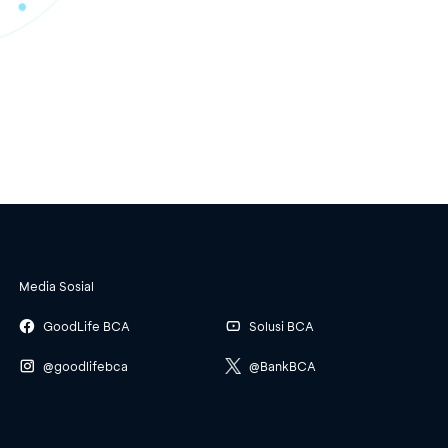
Media Sosial
GoodLife BCA
Solusi BCA
@goodlifebca
@BankBCA