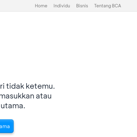
Home
Individu
Bisnis
Tentang BCA
i tidak ketemu.
imasukkan atau
 utama.
tama