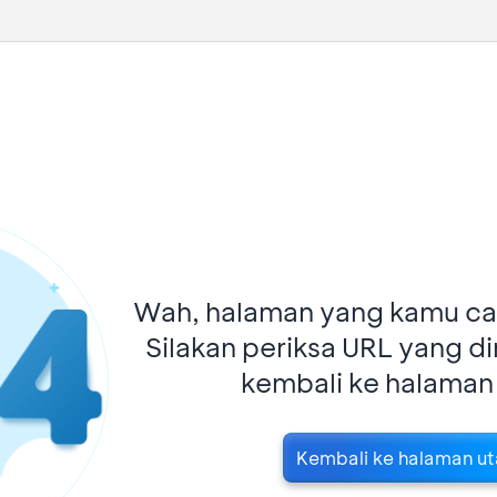
Wah, halaman yang kamu car
Silakan periksa URL yang d
kembali ke halaman
Kembali ke halaman u