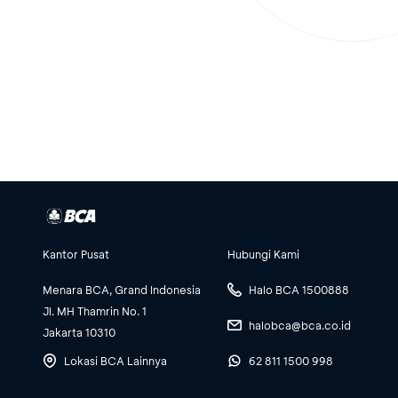
Kantor Pusat
Hubungi Kami
Menara BCA, Grand Indonesia
Halo BCA 1500888
Jl. MH Thamrin No. 1
halobca@bca.co.id
Jakarta 10310
Lokasi BCA Lainnya
62 811 1500 998