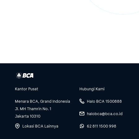
Kantor Pusat
Hubungi Kami
Menara BCA, Grand Indonesia
Halo BCA 1500888
Jl. MH Thamrin No. 1
halobca@bca.co.id
Jakarta 10310
Lokasi BCA Lainnya
62 811 1500 998