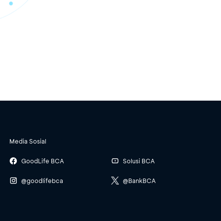
Media Sosial
GoodLife BCA
Solusi BCA
@goodlifebca
@BankBCA