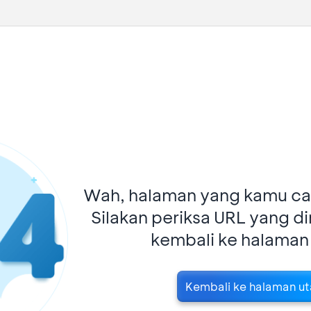
Wah, halaman yang kamu car
Silakan periksa URL yang d
kembali ke halaman
Kembali ke halaman u