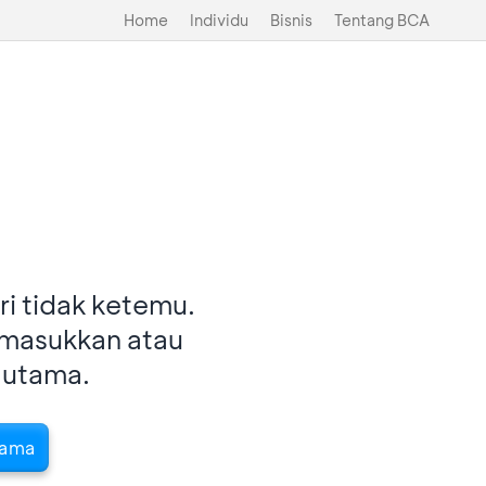
Home
Individu
Bisnis
Tentang BCA
i tidak ketemu.
imasukkan atau
 utama.
tama