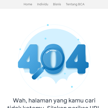
Home
Individu
Bisnis
Tentang BCA
Wah, halaman yang kamu cari
tidak ketemu. Silakan periksa URL