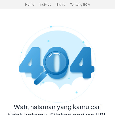
Home
Individu
Bisnis
Tentang BCA
Wah, halaman yang kamu cari
tidak ketemu. Silakan periksa URL