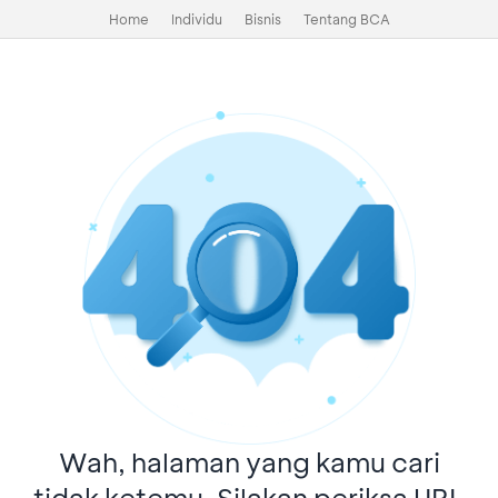
Home
Individu
Bisnis
Tentang BCA
Wah, halaman yang kamu cari
tidak ketemu. Silakan periksa URL