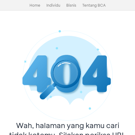
Home
Individu
Bisnis
Tentang BCA
Wah, halaman yang kamu cari
tidak ketemu. Silakan periksa URL