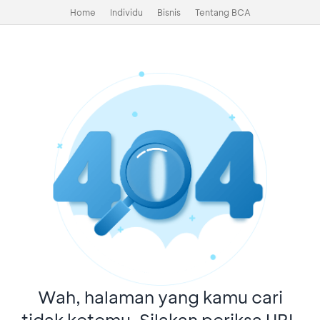
Home
Individu
Bisnis
Tentang BCA
Wah, halaman yang kamu cari
tidak ketemu. Silakan periksa URL