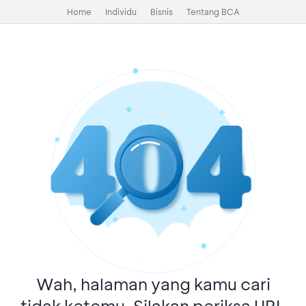
Home
Individu
Bisnis
Tentang BCA
Wah, halaman yang kamu cari
tidak ketemu. Silakan periksa URL