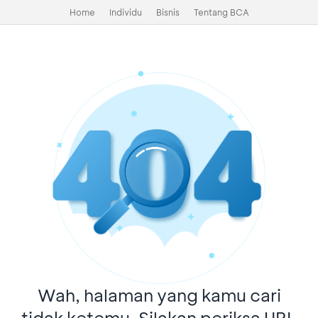
Home
Individu
Bisnis
Tentang BCA
Wah, halaman yang kamu cari
tidak ketemu. Silakan periksa URL