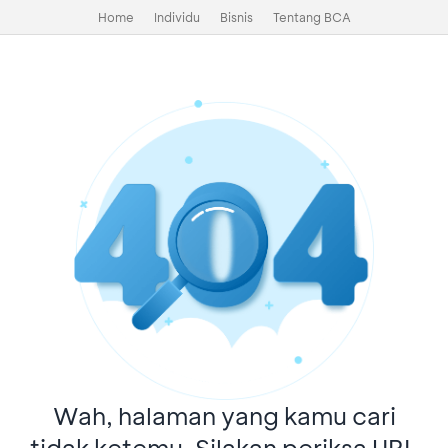
Home
Individu
Bisnis
Tentang BCA
Wah, halaman yang kamu cari
tidak ketemu. Silakan periksa URL