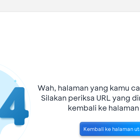
Wah, halaman yang kamu car
Silakan periksa URL yang d
kembali ke halaman
Kembali ke halaman u