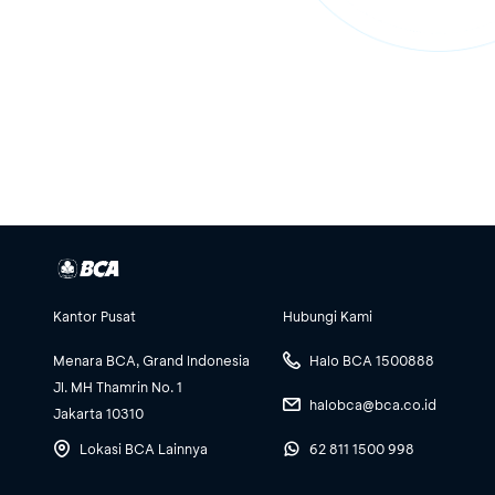
Kantor Pusat
Hubungi Kami
Menara BCA, Grand Indonesia
Halo BCA 1500888
Jl. MH Thamrin No. 1
halobca@bca.co.id
Jakarta 10310
Lokasi BCA Lainnya
62 811 1500 998