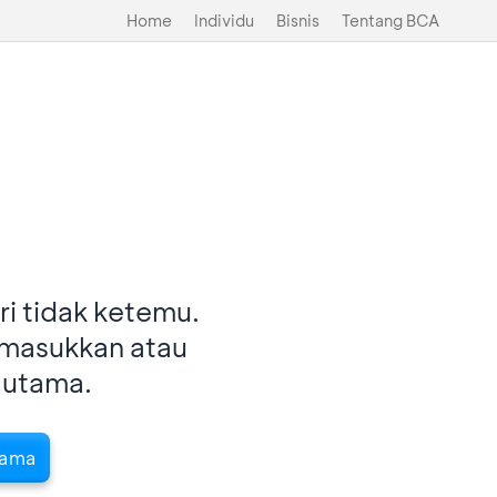
Home
Individu
Bisnis
Tentang BCA
i tidak ketemu.
imasukkan atau
 utama.
tama