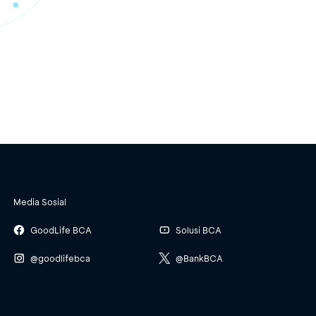
Media Sosial
GoodLife BCA
Solusi BCA
@goodlifebca
@BankBCA