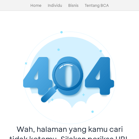
Home
Individu
Bisnis
Tentang BCA
Wah, halaman yang kamu cari
tidak ketemu. Silakan periksa URL