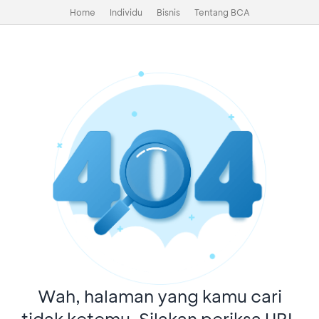
Home
Individu
Bisnis
Tentang BCA
Wah, halaman yang kamu cari
tidak ketemu. Silakan periksa URL