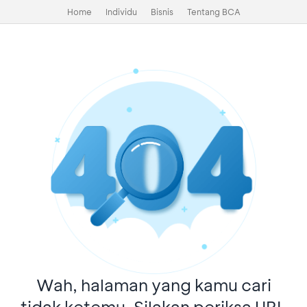
Home
Individu
Bisnis
Tentang BCA
Wah, halaman yang kamu cari
tidak ketemu. Silakan periksa URL