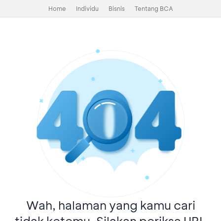
Home
Individu
Bisnis
Tentang BCA
Wah, halaman yang kamu cari
tidak ketemu. Silakan periksa URL