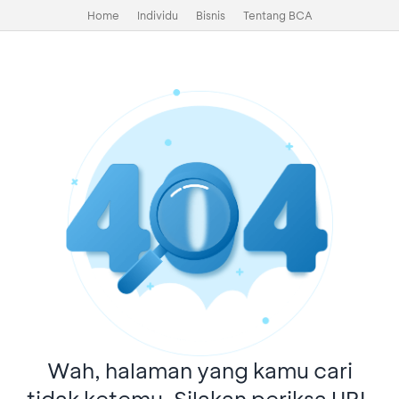
Home
Individu
Bisnis
Tentang BCA
Wah, halaman yang kamu cari
tidak ketemu. Silakan periksa URL