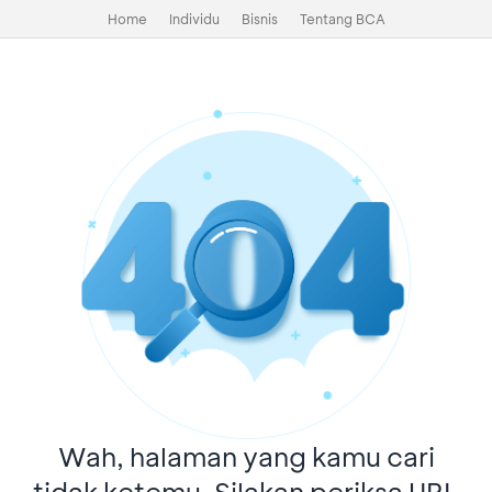
Home
Individu
Bisnis
Tentang BCA
Wah, halaman yang kamu cari
tidak ketemu. Silakan periksa URL