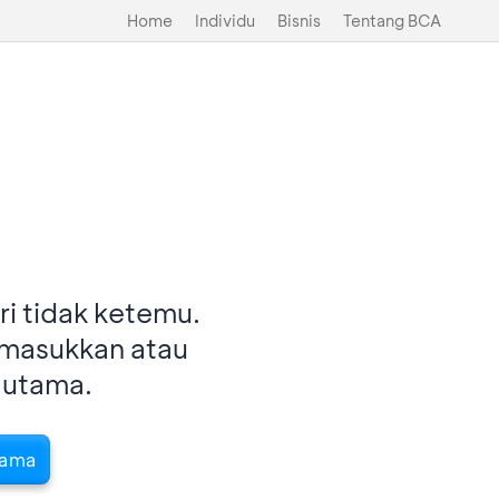
Home
Individu
Bisnis
Tentang BCA
i tidak ketemu.
imasukkan atau
 utama.
tama