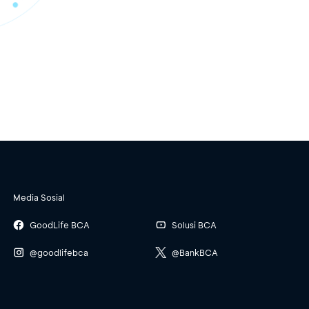
Media Sosial
GoodLife BCA
Solusi BCA
@goodlifebca
@BankBCA