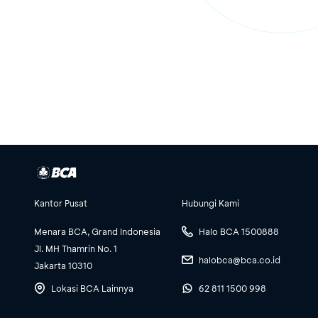
Kantor Pusat
Hubungi Kami
Menara BCA, Grand Indonesia
Halo BCA 1500888
Jl. MH Thamrin No. 1
halobca@bca.co.id
Jakarta 10310
Lokasi BCA Lainnya
62 811 1500 998