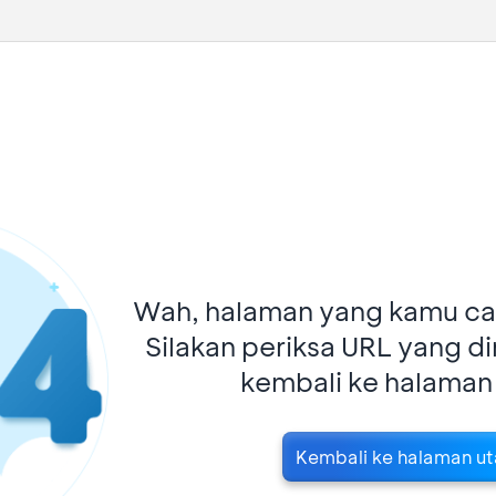
Wah, halaman yang kamu car
Silakan periksa URL yang d
kembali ke halaman
Kembali ke halaman u