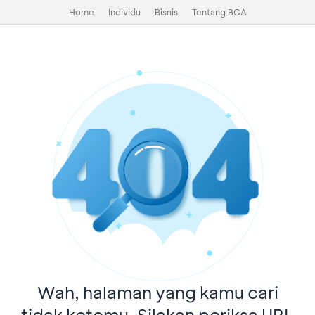
Home
Individu
Bisnis
Tentang BCA
Wah, halaman yang kamu cari
tidak ketemu. Silakan periksa URL