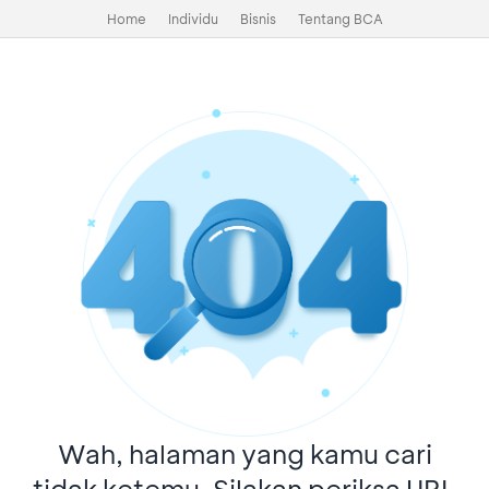
Home
Individu
Bisnis
Tentang BCA
Wah, halaman yang kamu cari
tidak ketemu. Silakan periksa URL