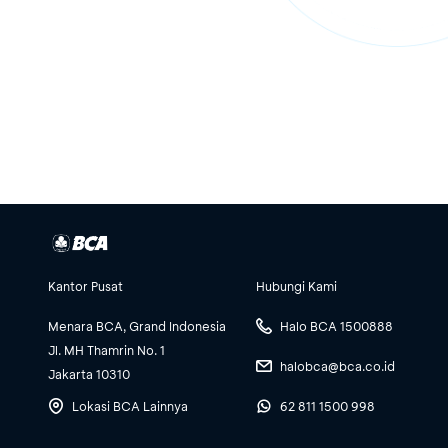
Kantor Pusat
Hubungi Kami
Menara BCA, Grand Indonesia
Halo BCA 1500888
Jl. MH Thamrin No. 1
halobca@bca.co.id
Jakarta 10310
Lokasi BCA Lainnya
62 811 1500 998