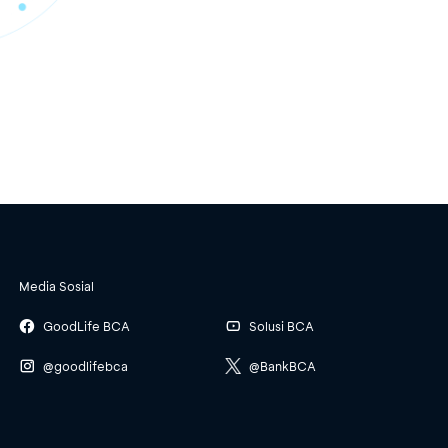
Media Sosial
GoodLife BCA
Solusi BCA
@goodlifebca
@BankBCA