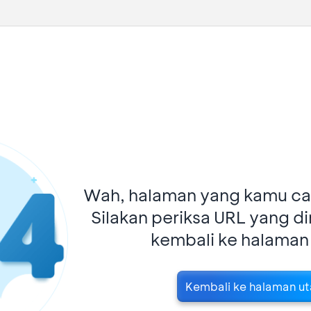
Wah, halaman yang kamu car
Silakan periksa URL yang d
kembali ke halaman
Kembali ke halaman u