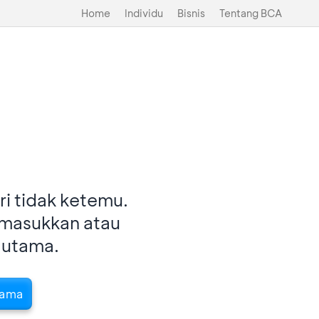
Home
Individu
Bisnis
Tentang BCA
i tidak ketemu.
imasukkan atau
 utama.
tama