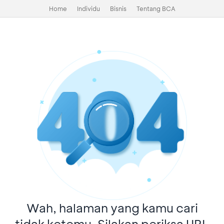
Home
Individu
Bisnis
Tentang BCA
Wah, halaman yang kamu cari
tidak ketemu. Silakan periksa URL