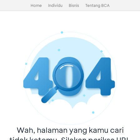
Home
Individu
Bisnis
Tentang BCA
Wah, halaman yang kamu cari
tidak ketemu. Silakan periksa URL