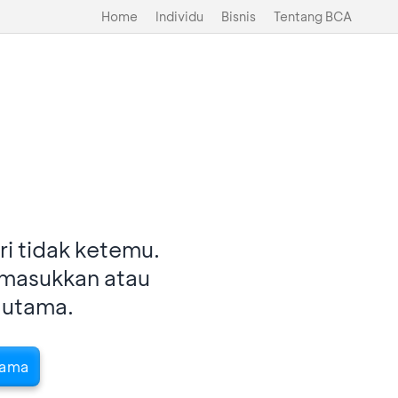
Home
Individu
Bisnis
Tentang BCA
i tidak ketemu.
imasukkan atau
 utama.
tama