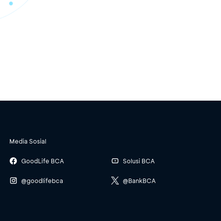
Media Sosial
GoodLife BCA
Solusi BCA
@goodlifebca
@BankBCA