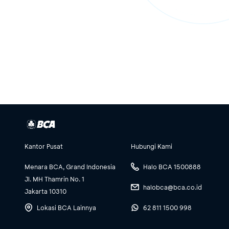
Kantor Pusat
Hubungi Kami
Menara BCA, Grand Indonesia
Halo BCA 1500888
Jl. MH Thamrin No. 1
halobca@bca.co.id
Jakarta 10310
Lokasi BCA Lainnya
62 811 1500 998