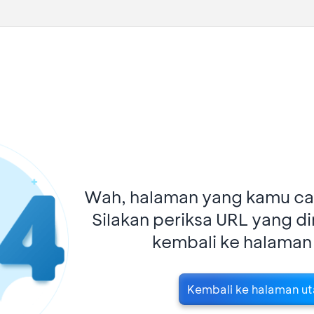
Wah, halaman yang kamu car
Silakan periksa URL yang d
kembali ke halaman
Kembali ke halaman u