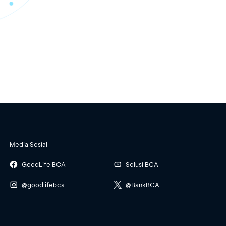
Media Sosial
GoodLife BCA
Solusi BCA
@goodlifebca
@BankBCA