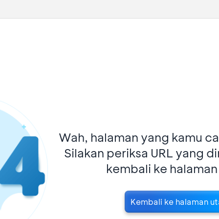
Wah, halaman yang kamu car
Silakan periksa URL yang d
kembali ke halaman
Kembali ke halaman u