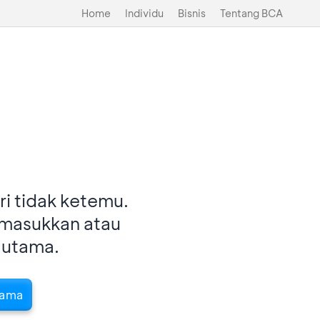
Home
Individu
Bisnis
Tentang BCA
i tidak ketemu.
imasukkan atau
 utama.
tama