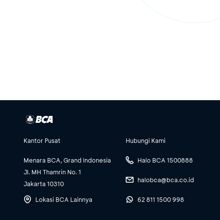
Kantor Pusat
Hubungi Kami
Menara BCA, Grand Indonesia
Halo BCA 1500888
Jl. MH Thamrin No. 1
halobca@bca.co.id
Jakarta 10310
Lokasi BCA Lainnya
62 811 1500 998