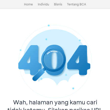
Home
Individu
Bisnis
Tentang BCA
Wah, halaman yang kamu cari
tidak ketemu. Silakan periksa URL