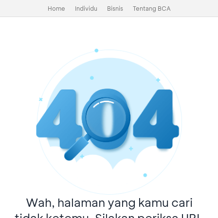
Home
Individu
Bisnis
Tentang BCA
Wah, halaman yang kamu cari
tidak ketemu. Silakan periksa URL