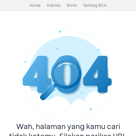
Home
Individu
Bisnis
Tentang BCA
Wah, halaman yang kamu cari
tidak ketemu. Silakan periksa URL