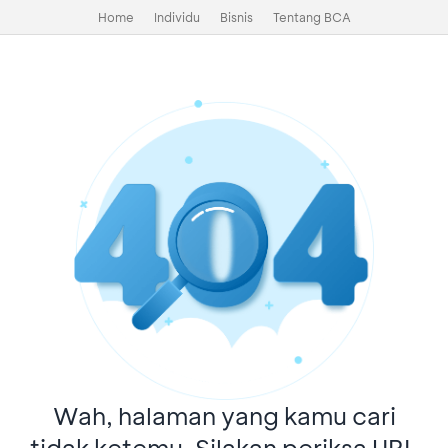
Home
Individu
Bisnis
Tentang BCA
Wah, halaman yang kamu cari
tidak ketemu. Silakan periksa URL