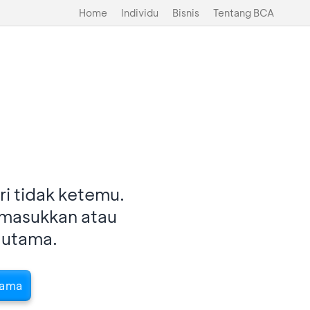
Home
Individu
Bisnis
Tentang BCA
i tidak ketemu.
imasukkan atau
 utama.
tama