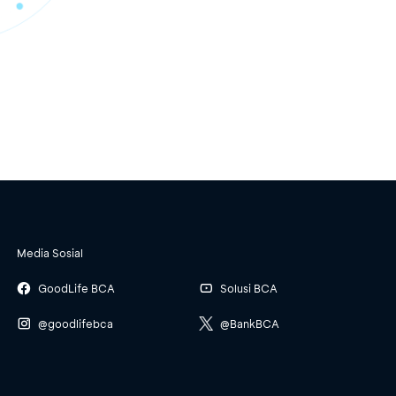
Media Sosial
GoodLife BCA
Solusi BCA
@goodlifebca
@BankBCA