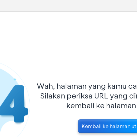
Wah, halaman yang kamu car
Silakan periksa URL yang d
kembali ke halaman
Kembali ke halaman u