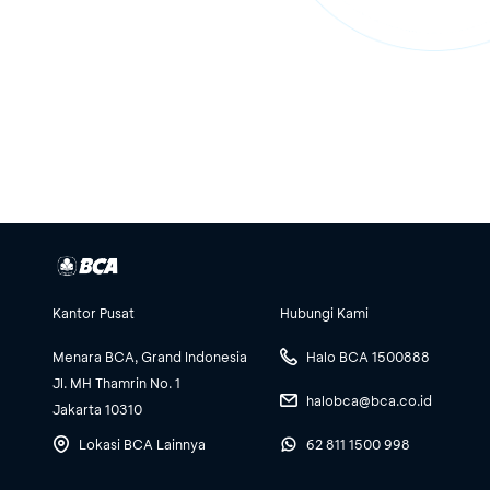
Kantor Pusat
Hubungi Kami
Menara BCA, Grand Indonesia
Halo BCA 1500888
Jl. MH Thamrin No. 1
halobca@bca.co.id
Jakarta 10310
Lokasi BCA Lainnya
62 811 1500 998