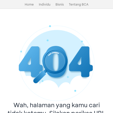
Home
Individu
Bisnis
Tentang BCA
Wah, halaman yang kamu cari
tidak ketemu. Silakan periksa URL