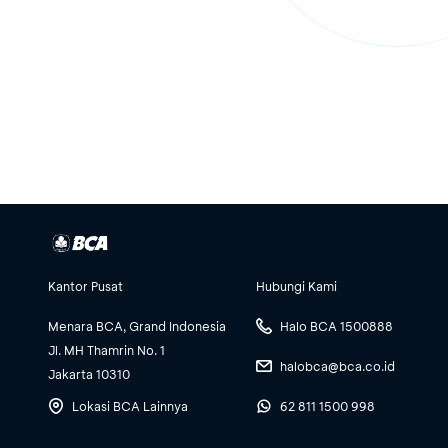
Kantor Pusat
Hubungi Kami
Menara BCA, Grand Indonesia
Halo BCA 1500888
Jl. MH Thamrin No. 1
halobca@bca.co.id
Jakarta 10310
Lokasi BCA Lainnya
62 811 1500 998