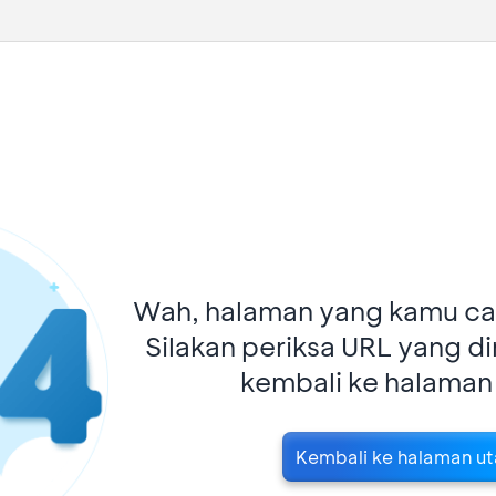
Wah, halaman yang kamu car
Silakan periksa URL yang d
kembali ke halaman
Kembali ke halaman u