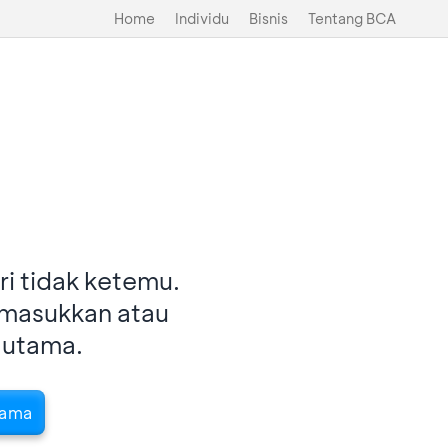
Home
Individu
Bisnis
Tentang BCA
i tidak ketemu.
imasukkan atau
 utama.
tama