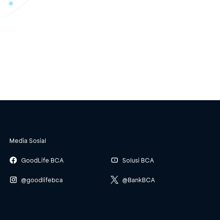
Media Sosial
GoodLife BCA
Solusi BCA
@goodlifebca
@BankBCA